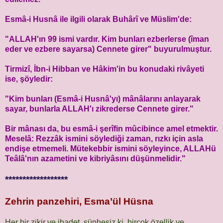
Esmâ-i Husnâ ile ilgili olarak Buhârî ve Müslim'de:
"ALLAH'ın 99 ismi vardır. Kim bunları ezberlerse (îman
eder ve ezbere sayarsa) Cennete girer" buyurulmuştur.
Tirmizî, İbn-i Hibban ve Hâkim'in bu konudaki rivâyeti
ise, şöyledir:
"Kim bunları (Esmâ-i Husnâ'yı) mânâlarını anlayarak
sayar, bunlarla ALLAH'ı zikrederse Cennete girer."
Bir mânası da, bu esmâ-i şerîfin mûcibince amel etmektir.
Meselâ: Rezzâk ismini söylediği zaman, rızkı için asla
endişe etmemeli. Mütekebbir ismini söyleyince, ALLAHü
Teâlâ'nın azametini ve kibriyâsını düşünmelidir."
******************
Zehrin panzehiri, Esma’ül Hüsna
Her bir zikir ve ibadet, şüphesiz ki, birçok özellik ve