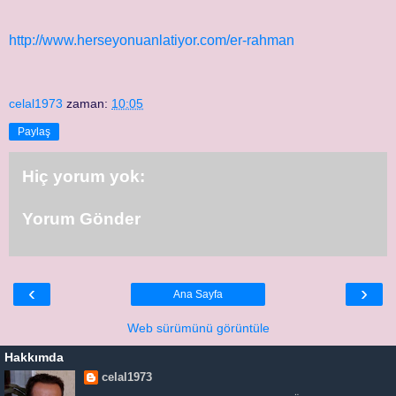
http://www.herseyonuanlatiyor.com/er-rahman
celal1973
zaman:
10:05
Paylaş
Hiç yorum yok:
Yorum Gönder
‹
›
Ana Sayfa
Web sürümünü görüntüle
Hakkımda
celal1973