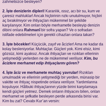
zahmetsizce besleyen?
2. İşte denizlerin dipleri!
Karanlık, ıssız, acı bir su, kum ve
çaresiz mahluklar! Ancak hiçbirinin rızkı unutulmuyor, hiçbiri
aç bırakılmıyor ve ihtiyaçları mükemmel bir şekilde
karşılanıyor. Kim onları böyle merhametle besleyip denizin
dibini onlara
Rahmanî
bir sofra yapan? Ve o sofradan
istifade edebilmeleri için gerekli cihazları onlara takan?
3. İşte böcekler!
Küçücük, zayıf ve âcizler! Ama ne kadar da
kolay besleniyorlar. Muhtaçlar. Güçleri yok. Kimi elsiz, kimi
gözsüz, kimi ayaksız. Ancak ihtiyaçları ve rızıkları ellerinin
yetişmediği yerlerden ne de mükemmel veriliyor.
Kim, bu
âcizlere merhamet edip ihtiyaçlarını gören?
4. İşte âciz ve merhamete muhtaç yavrular!
Rızıkları
umulmadık ve ellerinin yetişmediği bir yerden, münasip bir
vakitte ve ihtiyaç nispetinde onlara veriliyor. Yardımlarına
koşuluyor. Hâlbuki ihtiyaçlarının yüzde birini karşılamaya
kendi güçleri yetmez. Demek onların ihtiyacını bilen, onları
merhamet ve şefkatle besleyen perde arkasında birisi var.
Kim bu zat? Cevabı Kur’an versin: