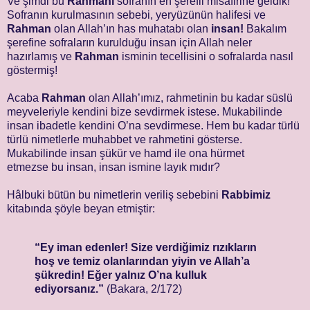
Ve şimdi bu
Rahmanî
sofranın en şerefli misafirine geldik!
Sofranın kurulmasının sebebi, yeryüzünün halifesi ve
Rahman
olan Allah’ın has muhatabı olan
insan!
Bakalım
şerefine sofraların kurulduğu insan için Allah neler
hazırlamış ve
Rahman
isminin tecellisini o sofralarda nasıl
göstermiş!
Acaba
Rahman
olan Allah’ımız, rahmetinin bu kadar süslü
meyveleriyle kendini bize sevdirmek istese. Mukabilinde
insan ibadetle kendini O’na sevdirmese. Hem bu kadar türlü
türlü nimetlerle muhabbet ve rahmetini gösterse.
Mukabilinde insan şükür ve hamd ile ona hürmet
etmezse bu insan, insan ismine layık mıdır?
Hâlbuki bütün bu nimetlerin veriliş sebebini
Rabbimiz
kitabında şöyle beyan etmiştir:
“Ey iman edenler! Size verdiğimiz rızıkların
hoş ve temiz olanlarından yiyin ve Allah’a
şükredin! Eğer yalnız O’na kulluk
ediyorsanız.”
(Bakara, 2/172)