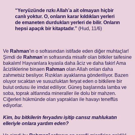
“Yeryüzünde rızkı Allah’a ait olmayan hiçbir
canlı yoktur. O, onların karar kıldıkları yerleri
de emaneten durdukları yerleri de bilir. Onların
hepsi apaçık bir kitaptadır.”
(Hud, 11/6)
Ve
Rahman’
ın o sofrasından istifade eden diğer muhtaçlar!
Şimdi de
Rahman
’ın sofrasında misafir olan bitkiler taifesine
bakalım! Hayvanlara kıyasla daha âciz ve daha fakir! Ama
âcizliklerine binaen
Rahman
olan Allah onları daha
zahmetsiz besliyor. Rızıkları ayaklarına gönderiliyor. Bazen
oluyor sıcaktan ve susuzluktan feryat eden o bitkilere bir
bulut ordusu ile imdat ediliyor. Güneş başlarında lamba ve
soba, toprak altlarında mineraller ile dolu bir mahzen.
Ciğerleri hükmünde olan yaprakları ile havayı teneffüs
ediyorlar.
Kim, bu bitkilerin feryadını işitip cansız mahlukatın
elleriyle onlara yardım eden?