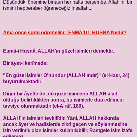
Düşündük, önemine binaen her hafta perşembe, Allah'ın bir
ismini hepberaber öğreneceğiz inşallah...
Ama önce şunu öğrenelim: ESMA'ÜL-HÜSNA Nedir?
Esmâ-i Husnâ, ALLAH'ın güzel isimleri demektir.
Bir âyet-i kerîmede:
"En güzel isimler O'nundur (ALLAH'ındır)" (el-Haşr, 24)
buyurulmaktadır.
Diğer bir âyette de; en güzel isimlerin ALLAH'a ait
olduğu belirtildikten sonra, bu isimlerle dua edilmesi
tavsiye olunmaktadır (el-A'râf, 180).
ALLAH'ın isimleri tevkifîdir. Yâni, ALLAH hakkında
ancak âyet ve hadîslerde zikri geçen ve söylenmesine
izin verilmiş olan isimler kullanılabilir. Rastgele isim izafe
edilemez.